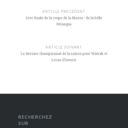
de
ARTICLE PRÉCÉDENT
l’article
1ère finale de la coupe de la Marne : de la belle
Pétanque
ARTICLE SUIVANT
Le dernier championnat de la saison pour Watrak et
Lecas (Fismes)
RECHERCHEZ
SUR