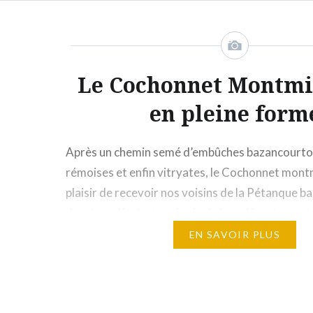
Le Cochonnet Montmir
en pleine form
Après un chemin semé d’embûches bazancourtoi
rémoises et enfin vitryates, le Cochonnet montmi
plaisir de recevoir nos voisins de la Pétanque ba
derniers s’étaient extirpés de leur départeme
aux spécialistes du bouchon Essoyes. Dans cett
EN SAVOIR PLUS
complexe, les deux clubs avaient mobilisés des 
solides références départementales et…