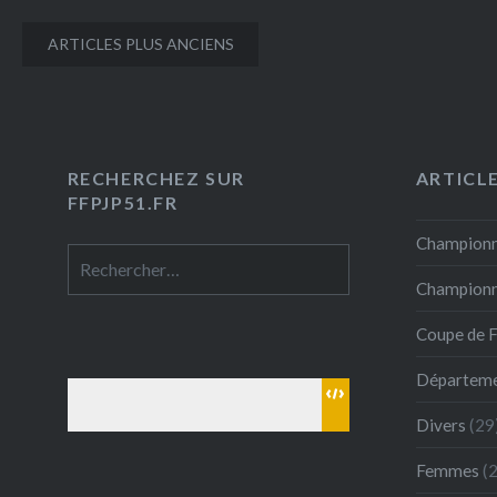
Partager :
Navigation
Facebook
Imprimer
ARTICLES PLUS ANCIENS
des
articles
RECHERCHEZ SUR
ARTICL
FFPJP51.FR
Championn
Rechercher :
Championna
Coupe de 
Départeme
Divers
(29
Femmes
(2