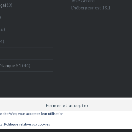
José Gérard.
çal
(3)
L’hébergeur est 1&1.
)
16)
4)
étanque 51
(44)
ce site Web, vous acceptez leur utilisation.
Fièrement propulsé par WordPress
|
Thème Dyad par
WordPress.com
z :
Politique relative aux cookies