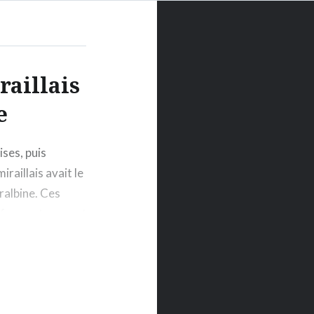
aillais
e
ses, puis
raillais avait le
ralbine. Ces
nt face notamment
e saison
joueurs aux