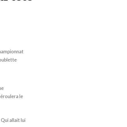
 championnat
oublette
ne
éroulera le
Qui allait lui