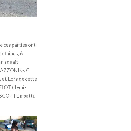
e ces parties ont
ontaines, 6
 risquait
PAZZONI vs C.
e). Lors de cette
TELOT (demi-
. ESCOTTE a battu