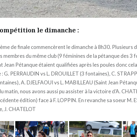
compétition le dimanche :
6ème de finale commencèrent le dimanche à 8h30. Plusieurs d
es membres du même club (9 féminines de la pétanque des 3 f
t Jean Pétanque étaient qualifiées après les poules donc cela
e : G. PERRAUDIN vs L. DROUILLET (3 fontaines), C. STRAP
aines), A. DJELFAOUI vs L. MABILLEAU (Saint Jean Pétanqu
du matin, nous avons aussi pu assister à la victoire d’A. CHA
précédente édition) face à F. LOPPIN. En revanche sa soeur M
ne, J. CHATELOT