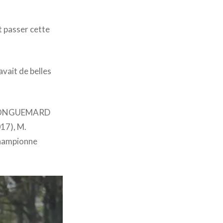
t passer cette
avait de belles
W. LONGUEMARD
017), M.
championne