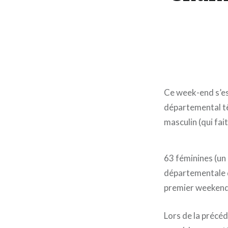
Ce week-end s’es
départemental tê
masculin (qui fait
63 féminines (un
départementale q
premier weekend
Lors de la précéde