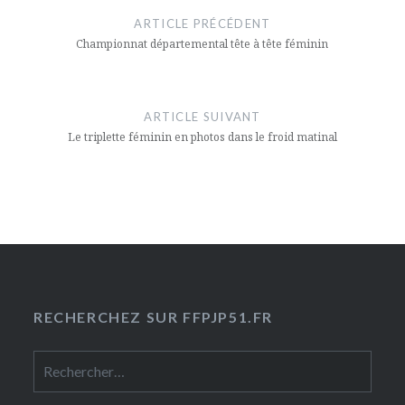
de
ARTICLE PRÉCÉDENT
l’article
Championnat départemental tête à tête féminin
ARTICLE SUIVANT
Le triplette féminin en photos dans le froid matinal
RECHERCHEZ SUR FFPJP51.FR
Rechercher :