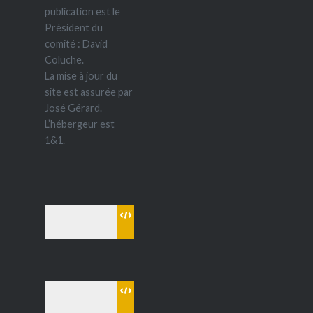
publication est le
Président du
comité : David
Coluche.
La mise à jour du
site est assurée par
José Gérard.
L’hébergeur est
1&1.