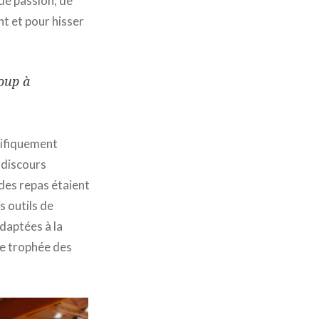
 de passion, de
nt et pour hisser
oup à
nifiquement
 discours
 des repas étaient
s outils de
daptées à la
ce trophée des