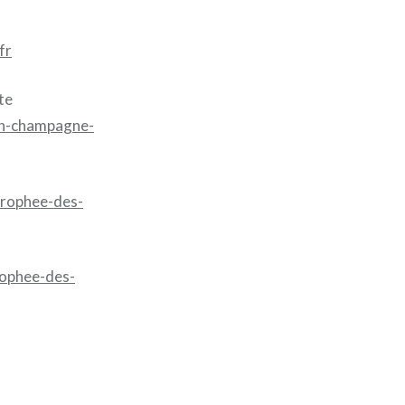
fr
te
-en-champagne-
/trophee-des-
trophee-des-