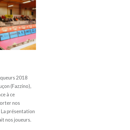
ainqueurs 2018
uçon (Fazzino),
ce à ce
orter nos
? La présentation
ait nos joueurs.