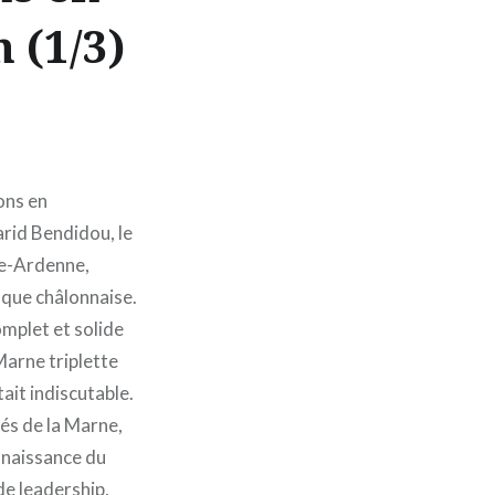
 (1/3)
ons en
arid Bendidou, le
ne-Ardenne,
nque châlonnaise.
omplet et solide
Marne triplette
ait indiscutable.
iés de la Marne,
nnaissance du
de leadership,