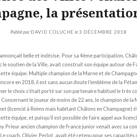
agne, la présentation
Publié par
DAVID COLUCHE
le
3 DÉCEMBRE 2018
annonçait belle et indécise. Pour sa 4ème participation, Châl
e soutien de la Ville, avait construit son équipe autour de F
cette équipe. Multiple champion de la Marne et de Champag
ncore en 2018, il est sans aucun doute l’emblème de la Péta
r le choix s’était porté sur son partenaire habituel le très c
 Concernant le joueur de moins de 22 ans, le champion de la 
het (licencié à Reims mais habitant Châlons en Champagne) ét
tte équipe, et puisqu’il est possible de faire appel aux licenc
ny Prieur ancien champion de France junior venait avec sa co
 Le coach, Olivier Perlot, avait été retenu pour ses capacités 