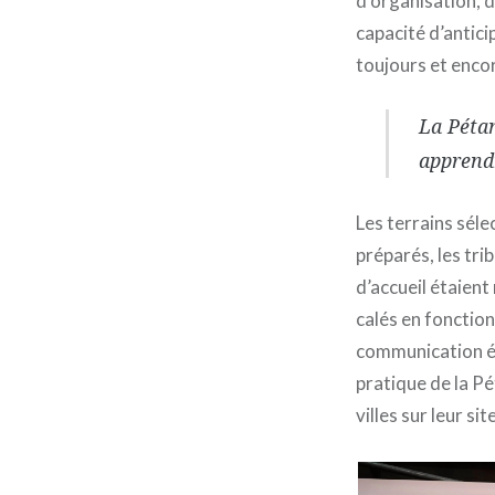
d’organisation, d
capacité d’antici
toujours et encor
La Péta
apprendr
Les terrains sél
préparés, les tri
d’accueil étaient
calés en fonction
communication ét
pratique de la P
villes sur leur sit