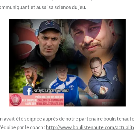
ommuniquant et aussi sa science du jeu.
 avait été soignée auprès de notre partenaire boulistenaut
’équipe par le coach :
http://www.boulistenaute.com/actualite