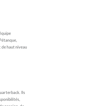
 équipe
 Pétanque,
rt de haut niveau
uarterback. Ils
ponibilités,