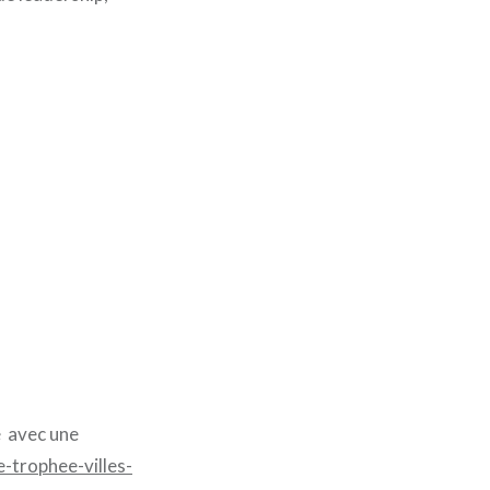
e avec une
-trophee-villes-