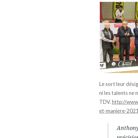
Le sort leur dési
ni les talents ne
TDV.
http://www
et-maniere-202
Anthony 
précisio