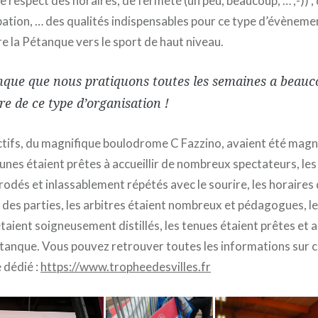
e respect des horaires, de fermeté (un peu, beaucoup, … ;-)) ,
pation, … des qualités indispensables pour ce type d’évèneme
e la Pétanque vers le sport de haut niveau.
nque que nous pratiquons toutes les semaines a beauc
e de ce type d’organisation !
ectifs, du magnifique boulodrome C Fazzino, avaient été mag
bunes étaient prêtes à accueillir de nombreux spectateurs, les
 rodés et inlassablement répétés avec le sourire, les horaires
 des parties, les arbitres étaient nombreux et pédagogues, le
aient soigneusement distillés, les tenues étaient prêtes et a
étanque. Vous pouvez retrouver toutes les informations sur 
e dédié :
https://www.tropheedesvilles.fr