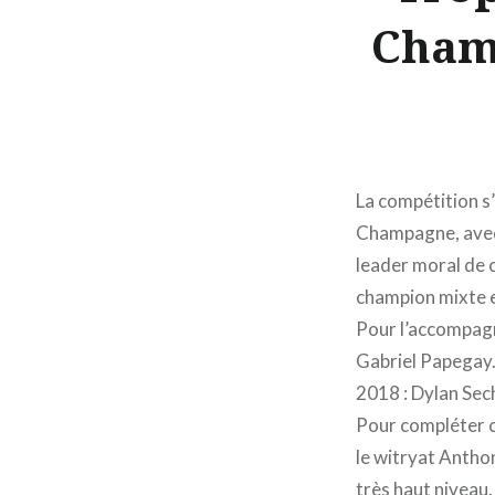
Champ
La compétition s’
Champagne, avec l
leader moral de 
champion mixte e
Pour l’accompagne
Gabriel Papegay.
2018 : Dylan Sec
Pour compléter ce
le witryat Antho
très haut niveau.