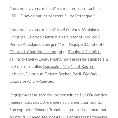
Nous vous avons présenté les masters dans l’article
:
TOUT savoir sur les Masters 51 de Pétanque ?
Nous vous avons présenté les 4 équipes féminines
:
l’équipe 1 Perlot-Herduin-Petit-Ister
et
l’équipe 2
Perret-Articlaut-Labergri-Merli
,
l’équipe 3 Chatelot-
Chatelot-Chatelot-Lantsoght
et
l’équipe 4 Schmitt-
Jailliard-Thiery-Longuemard,
mais aussi les équipes 1, 2
et 3 des masculins
Doussaint-Maréchal-Ragon-
Leblanc
,
Delorieux-Detrez-Sechet-Petit
,
Djelfaoui-
Gozdzior-Divry-Gautier
.
L’équipe 4 est la 1ère équipe constituée à 100% par des
joueurs issus des 50 premiers au clament par points.
Son capitaine Renaud Prunet est 1er au classement par
points 2017 avec 145 points ! Il a choisi ses partenaires