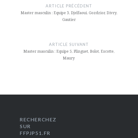
de
ARTICLE PRÉCÉDENT
l’article
Master masculin : Equipe 3, Djelfaoui, Gozdzior, Divry,
Gautier
ARTICLE SUIVANT
Master masculin : Equipe 5, Plinguet, Bolot, Escotte,
Maury
RECHERCHEZ
SUR
FFPJP51.FR