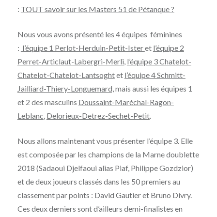
:
TOUT savoir sur les Masters 51 de Pétanque ?
Nous vous avons présenté les 4 équipes féminines
:
l’équipe 1 Perlot-Herduin-Petit-Ister
et
l’équipe 2
Perret-Articlaut-Labergri-Merli
,
l’équipe 3 Chatelot-
Chatelot-Chatelot-Lantsoght
et
l’équipe 4 Schmitt-
Jailliard-Thiery-Longuemard,
mais aussi les équipes 1
et 2 des masculins
Doussaint-Maréchal-Ragon-
Leblanc
,
Delorieux-Detrez-Sechet-Petit
.
Nous allons maintenant vous présenter l’équipe 3. Elle
est composée par les champions de la Marne doublette
2018 (Sadaoui Djelfaoui alias Piaf, Philippe Gozdzior)
et de deux joueurs classés dans les 50 premiers au
classement par points : David Gautier et Bruno Divry.
Ces deux derniers sont d’ailleurs demi-finalistes en