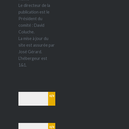
Le directeur de la
publication est le
Président du
comité : David
Coluche.
La mise à jour du
site est assurée par
José Gérard.
L’hébergeur est
1&1.