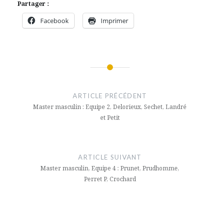
Partager :
Facebook
Imprimer
Navigation
de
ARTICLE PRÉCÉDENT
l’article
Master masculin : Equipe 2, Delorieux, Sechet, Landré
et Petit
ARTICLE SUIVANT
Master masculin, Equipe 4 : Prunet, Prudhomme,
Perret P, Crochard