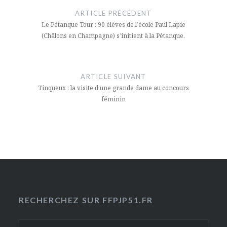
de
ARTICLE PRÉCÉDENT
l’article
Le Pétanque Tour : 90 élèves de l’école Paul Lapie
(Châlons en Champagne) s’initient à la Pétanque.
ARTICLE SUIVANT
Tinqueux : la visite d’une grande dame au concours
féminin
RECHERCHEZ SUR FFPJP51.FR
Rechercher :