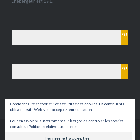
L’hébergeur est 1&1.
Confidentialité et cookies : ce site utilise des cookies. En continuant à
utiliser ce site Web, vous acceptez leur utilisation.
Pour en savoir plus, notamment sur la façon de contrôler les cookies,
consultez :
Politique relative aux cookies
Fièrement propulsé par WordPress
|
Thème Dyad par
WordPress.com