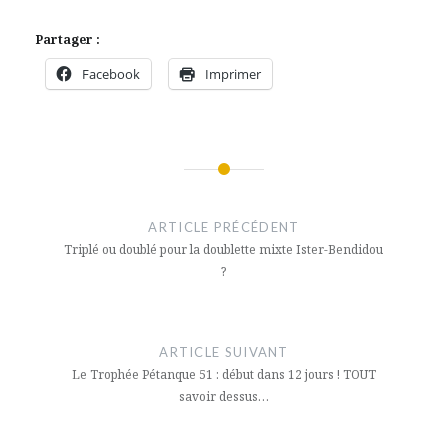
Partager :
Facebook
Imprimer
Navigation
de
ARTICLE PRÉCÉDENT
l’article
Triplé ou doublé pour la doublette mixte Ister-Bendidou
?
ARTICLE SUIVANT
Le Trophée Pétanque 51 : début dans 12 jours ! TOUT
savoir dessus…