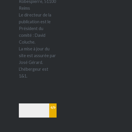
Robespierre, 51100
Reims
Le directeur de la
publication est le
Président du
comité : David
Coluche.
La mise à jour du
site est assurée par
José Gérard.
L’hébergeur est
1&1.