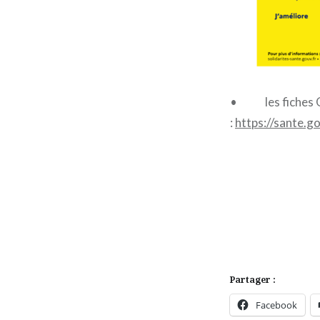
• les fiches O
:
https://sante.
Partager :
Facebook