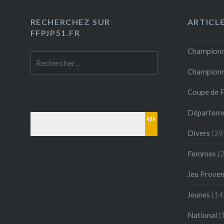
RECHERCHEZ SUR
ARTICL
FFPJP51.FR
Championn
Rechercher :
Championna
Coupe de 
Départeme
Divers
(29
Femmes
(2
Jeu Proven
Jeunes
(14
National
(