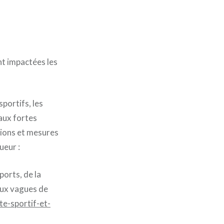
nt impactées les
portifs, les
aux fortes
tions et mesures
ueur :
ports, de la
aux vagues de
te-sportif-et-