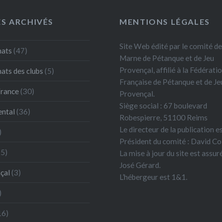
ES ARCHIVÉS
MENTIONS LÉGALES
Site Web édité par le comité de
ats
(47)
Marne de Pétanque et de Jeu
Provençal, affilié à la Fédérati
ts des clubs
(5)
Française de Pétanque et de Je
France
(30)
Provençal.
Siège social : 67 boulevard
ntal
(36)
Robespierre, 51100 Reims
Le directeur de la publication es
)
Président du comité : David Co
5)
La mise à jour du site est assur
José Gérard.
çal
(3)
L’hébergeur est 1&1.
)
16)