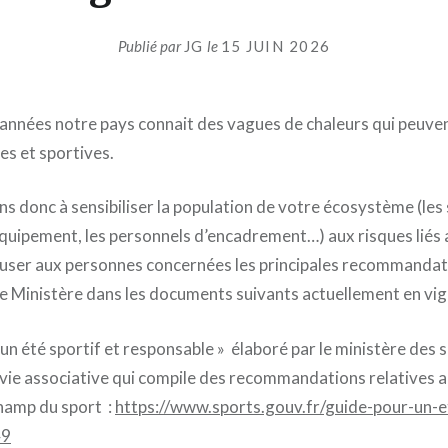
Publié par
JG
le
15 JUIN 2026
années notre pays connait des vagues de chaleurs qui peuve
es et sportives.
s donc à sensibiliser la population de votre écosystème (les s
quipement, les personnels d’encadrement…) aux risques liés 
ffuser aux personnes concernées les principales recommanda
le Ministère dans les documents suivants actuellement en vig
 un été sportif et responsable » élaboré par le ministère des s
a vie associative qui compile des recommandations relatives 
champ du sport :
https://www.sports.gouv.fr/guide-pour-un-e
49