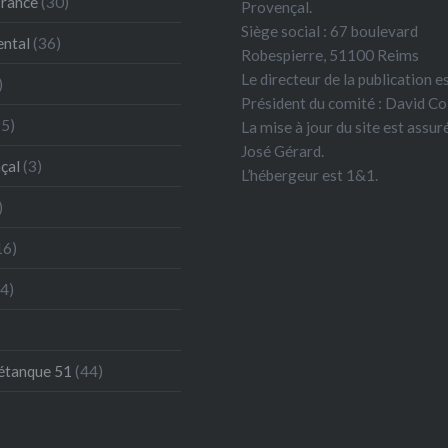
France
(30)
Provençal.
Siège social : 67 boulevard
ntal
(36)
Robespierre, 51100 Reims
Le directeur de la publication es
)
Président du comité : David Co
5)
La mise à jour du site est assur
José Gérard.
çal
(3)
L’hébergeur est 1&1.
)
16)
4)
étanque 51
(44)