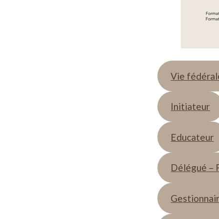
Vie fédéral
Initiateur
Educateur
Délégué – P
Gestionnai