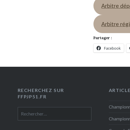
Arbitre dé
Arbitre rég
Partager :
Facebook
RECHERCHEZ SUR
ARTICL
FFPJP51.FR
Championn
Rechercher :
Championna