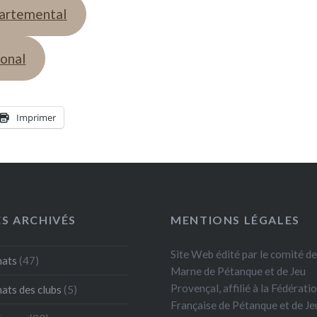
partemental
ional
Imprimer
ES ARCHIVÉS
MENTIONS LÉGALES
Site Web édité par le comité de
ats
(47)
Marne de Pétanque et de Jeu
Provençal, affilié à la Fédérati
ts des clubs
(5)
Française de Pétanque et de Je