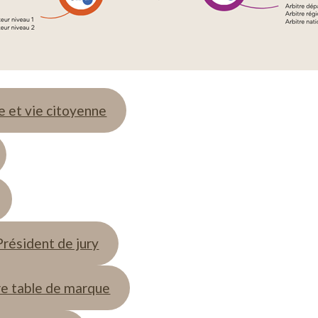
e et vie citoyenne
résident de jury
re table de marque