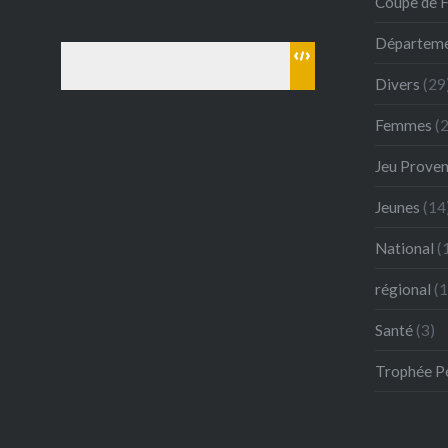
Coupe de 
Départeme
Divers
(29
Femmes
(2
Jeu Proven
Jeunes
(14
National
(
régional
(1
Santé
(3)
Trophée P