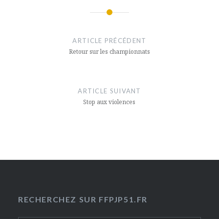
Navigation
de
ARTICLE PRÉCÉDENT
l’article
Retour sur les championnats
ARTICLE SUIVANT
Stop aux violences
RECHERCHEZ SUR FFPJP51.FR