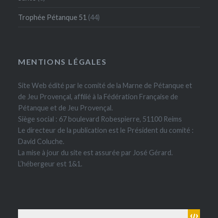
Trophée Pétanque 51
(44)
MENTIONS LÉGALES
Site Web édité par le comité de la Marne de Pétanque et
de Jeu Provençal, affilié à la Fédération Française de
Pétanque et de Jeu Provençal.
Siège social : 67 boulevard Robespierre, 51100 Reims
Le directeur de la publication est le Président du comité :
David Coluche.
La mise à jour du site est assurée par José Gérard.
L’hébergeur est 1&1.