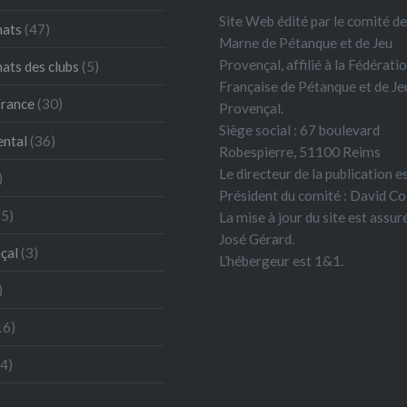
Site Web édité par le comité de
ats
(47)
Marne de Pétanque et de Jeu
Provençal, affilié à la Fédérati
ts des clubs
(5)
Française de Pétanque et de Je
France
(30)
Provençal.
Siège social : 67 boulevard
ntal
(36)
Robespierre, 51100 Reims
Le directeur de la publication es
)
Président du comité : David Co
5)
La mise à jour du site est assur
José Gérard.
çal
(3)
L’hébergeur est 1&1.
)
16)
4)