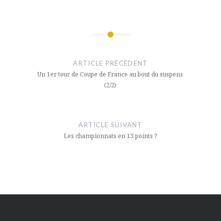
Navigation
de
ARTICLE PRÉCÉDENT
l’article
Un 1er tour de Coupe de France au bout du suspens
(2/2)
ARTICLE SUIVANT
Les championnats en 13 points ?